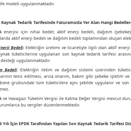
rife modeli uygulanmaktadır.
 Kaynak Tedarik Tarifesinde Faturamızda Yer Alan Hangi Bedeller
ik enerjisi için nihai bedel; aktif enerji bedeli, dağıtım (şebek
larda aktif enerji bedeli ve dağıtım bedeli toplamından oluşan elekt
Enerji Bedeli
:
Elektriğin üretimi ve ticaretiyle ilgili olan aktif enerj
ynak tüketicilerine uygulanan son kaynak tedarik tarifesi arası
 desteği uygulanmaktadır.
m Bedeli
: Elektriğin iletim ve dağıtım sistemi üzerinden tüketic
arının tesis edilmesi, arıza onarım, bakım gibi şebeke işletim ve 
bone grubundaki tüm tüketicilere aynı şekilde uygulanır ve son ka
rmez.
ik ve Havagazı Tüketim Vergisi ile Katma Değer Vergisi mevcut dur
 kurumlarca bu vergiler düzenlenmektedir.
6 Yılı İçin EPDK Tarafından Yapılan Son Kaynak Tedarik Tarifesi 