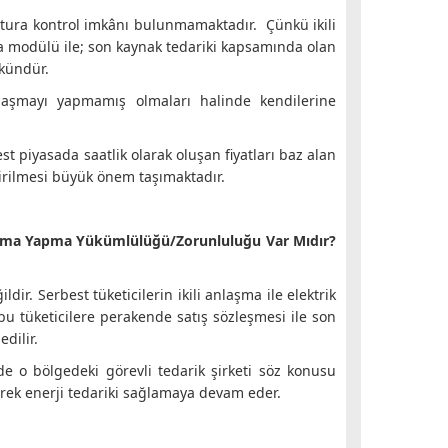
fatura kontrol imkânı bulunmamaktadır. Çünkü ikili
ama modülü ile; son kaynak tedariki kapsamında olan
mkündür.
nlaşmayı yapmamış olmaları halinde kendilerine
t piyasada saatlik olarak oluşan fiyatları baz alan
irilmesi büyük önem taşımaktadır.
Anlaşma Yapma Yükümlülüğü/Zorunluluğu Var Mıdır?
ir. Serbest tüketicilerin ikili anlaşma ile elektrik
bu tüketicilere perakende satış sözleşmesi ile son
dilir.
e o bölgedeki görevli tedarik şirketi söz konusu
erek enerji tedariki sağlamaya devam eder.