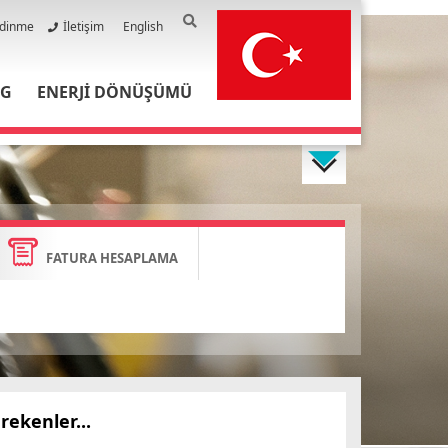
Edinme
İletişim
English
PG
ENERJİ DÖNÜŞÜMÜ
FATURA HESAPLAMA
rekenler...