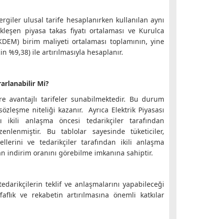
rgiler ulusal tarife hesaplanırken kullanılan aynı
kleşen piyasa takas fiyatı ortalaması ve Kurulca
KDEM) birim maliyeti ortalaması toplamının, yine
in %9,38) ile artırılmasıyla hesaplanır.
arlanabilir Mi?
lere avantajlı tarifeler sunabilmektedir. Bu durum
 sözleşme niteliği kazanır. Ayrıca Elektrik Piyasası
rı ikili anlaşma öncesi tedarikçiler tarafından
enlenmiştir. Bu tablolar sayesinde tüketiciler,
llerini ve tedarikçiler tarafından ikili anlaşma
n indirim oranını görebilme imkanına sahiptir.
edarikçilerin teklif ve anlaşmalarını yapabileceği
aflık ve rekabetin artırılmasına önemli katkılar