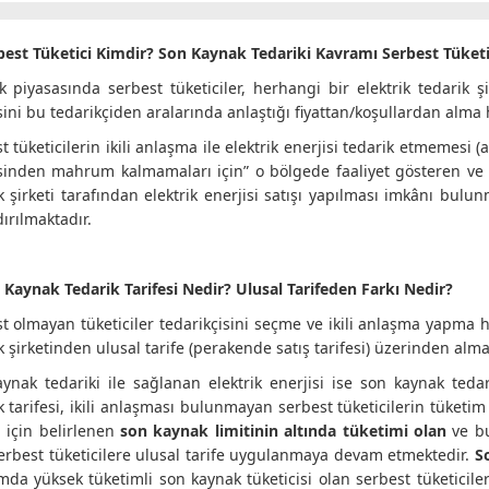
best Tüketici Kimdir? Son Kaynak Tedariki Kavramı Serbest Tüketic
ik piyasasında serbest tüketiciler, herhangi bir elektrik tedarik şi
sini bu tedarikçiden aralarında anlaştığı fiyattan/koşullardan alma h
t tüketicilerin ikili anlaşma ile elektrik enerjisi tedarik etmemesi
sinden mahrum kalmamaları için” o bölgede faaliyet gösteren ve s
k şirketi tarafından elektrik enerjisi satışı yapılması imkânı bulu
ırılmaktadır.
 Kaynak Tedarik Tarifesi Nedir? Ulusal Tarifeden Farkı Nedir?
t olmayan tüketiciler tedarikçisini seçme ve ikili anlaşma yapma ha
k şirketinden ulusal tarife (perakende satış tarifesi) üzerinden alma
ynak tedariki ile sağlanan elektrik enerjisi ise son kaynak tedar
k tarifesi, ikili anlaşması bulunmayan serbest tüketicilerin tüketim
l için belirlenen
son kaynak limitinin altında tüketimi olan
ve bu
erbest tüketicilere ulusal tarife uygulanmaya devam etmektedir.
S
da yüksek tüketimli son kaynak tüketicisi olan serbest tüketicilere