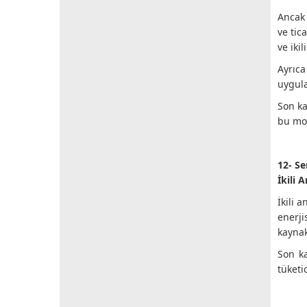
Ancak 
ve tic
ve iki
Ayrıc
uygula
Son ka
bu mod
12- Se
İkili
İkili 
enerji
kaynak
Son ka
tüketi