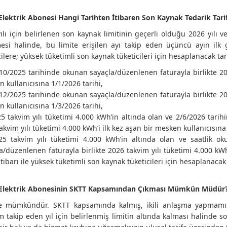
 Elektrik Abonesi Hangi Tarihten İtibaren Son Kaynak Tedarik Tar
ılı için belirlenen son kaynak limitinin geçerli olduğu 2026 yılı ve
mesi halinde, bu limite erişilen ayı takip eden üçüncü ayın il
cilere; yüksek tüketimli son kaynak tüketicileri için hesaplanacak t
10/2025 tarihinde okunan sayaçla/düzenlenen faturayla birlikte 2025
 kullanıcısına 1/1/2026 tarihi,
12/2025 tarihinde okunan sayaçla/düzenlenen faturayla birlikte 2025
 kullanıcısına 1/3/2026 tarihi,
5 takvim yılı tüketimi 4.000 kWh’in altında olan ve 2/6/2026 tari
akvim yılı tüketimi 4.000 kWh’i ilk kez aşan bir mesken kullanıcısına
25 takvim yılı tüketimi 4.000 kWh’in altında olan ve saatlik ok
a/düzenlenen faturayla birlikte 2026 takvim yılı tüketimi 4.000 kWh
 itibarı ile yüksek tüketimli son kaynak tüketicileri için hesaplanac
r Elektrik Abonesinin SKTT Kapsamından Çıkması Mümkün Müdür
te mümkündür. SKTT kapsamında kalmış, ikili anlaşma yapmamış 
m takip eden yıl için belirlenmiş limitin altında kalması halinde s