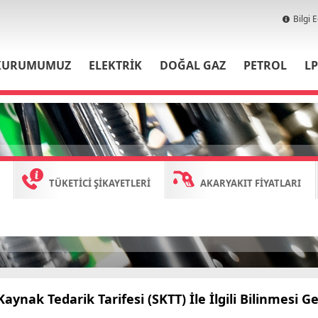
Bilgi 
KURUMUMUZ
ELEKTRİK
DOĞAL GAZ
PETROL
L
TÜKETİCİ ŞİKAYETLERİ
AKARYAKIT FİYATLARI
aynak Tedarik Tarifesi (SKTT) İle İlgili Bilinmesi Ge