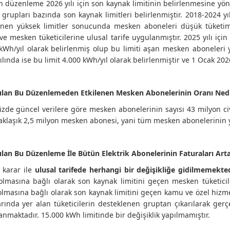
n düzenleme 2026 yılı için son kaynak limitinin belirlenmesine yöne
grupları bazında son kaynak limitleri belirlenmiştir. 2018-2024 
lenen yüksek limitler sonucunda mesken aboneleri düşük tüketim
ve mesken tüketicilerine ulusal tarife uygulanmıştır. 2025 yılı i
kWh/yıl olarak belirlenmiş olup bu limiti aşan mesken aboneleri y
ılında ise bu limit 4.000 kWh/yıl olarak belirlenmiştir ve 1 Ocak 2026
pılan Bu Düzenlemeden Etkilenen Mesken Abonelerinin Oranı Ned
zde güncel verilere göre mesken abonelerinin sayısı 43 milyon ci
aklaşık 2,5 milyon mesken abonesi, yani tüm mesken abonelerinin 
ılan Bu Düzenleme İle Bütün Elektrik Abonelerinin Faturaları Art
 karar ile
ulusal tarifede
herhangi bir değişikliğe gidilmemekted
olmasına bağlı olarak son kaynak limitini geçen mesken tüketicil
olmasına bağlı olarak son kaynak limitini geçen kamu ve özel hizm
rında yer alan tüketicilerin desteklenen gruptan çıkarılarak gerçe
nmaktadır. 15.000 kWh limitinde bir değişiklik yapılmamıştır.