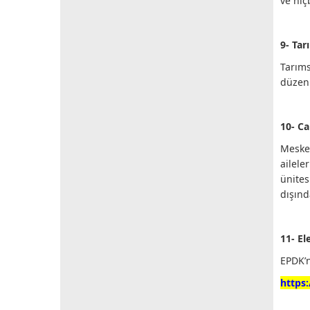
ve hiç
9- Tar
Tarıms
düzen
10- Ca
Mesken
ailele
ünite
dışınd
11- El
EPDK’n
https: