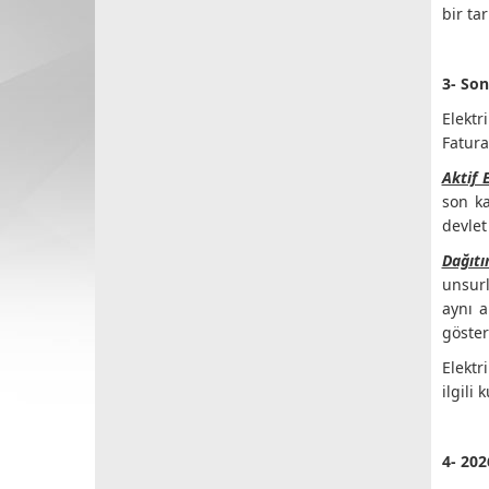
bir ta
3-
Son
Elektr
Fatura
Aktif 
son ka
devlet
Dağıtı
unsurl
aynı a
göste
Elektr
ilgili
4- 202