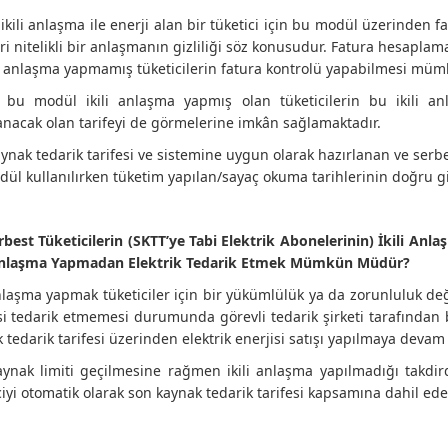
ikili anlaşma ile enerji alan bir tüketici için bu modül üzerinden 
ari nitelikli bir anlaşmanın gizliliği söz konusudur. Fatura hesapl
li anlaşma yapmamış tüketicilerin fatura kontrolü yapabilmesi mü
a bu modül ikili anlaşma yapmış olan tüketicilerin bu ikili a
nacak olan tarifeyi de görmelerine imkân sağlamaktadır.
ynak tedarik tarifesi ve sistemine uygun olarak hazırlanan ve serbes
ül kullanılırken tüketim yapılan/sayaç okuma tarihlerinin doğru g
rbest Tüketicilerin (SKTT’ye Tabi Elektrik Abonelerinin) İkili 
 Anlaşma Yapmadan Elektrik Tedarik Etmek Mümkün Müdür?
anlaşma yapmak tüketiciler için bir yükümlülük ya da zorunluluk değild
si tedarik etmemesi durumunda görevli tedarik şirketi tarafından 
 tedarik tarifesi üzerinden elektrik enerjisi satışı yapılmaya devam e
ynak limiti geçilmesine rağmen ikili anlaşma yapılmadığı takdird
ciyi otomatik olarak son kaynak tedarik tarifesi kapsamına dahil ed