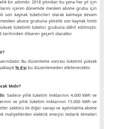
lik bir adımdır. 2018 yılından bu yana her yıl için
yıllarını içeren dönemde mesken abone grubu için
li son kaynak tüketicileri olarak kalmaya devam
çin mesken abone grubuna yönelik son kaynak limiti
üksek tüketimli tüketici grubuna dâhil edilmiştir.
 tarihinden itibaren geçerli olacaktır.
ir?
varındadır. Bu düzenleme sonrası tüketimi yüksek
yaklaşık
% 6’sı
bu düzenlemeden etkilenecektir.
acak Mıdır?
ir.
Sadece yıllık tüketim miktarının 4.000 kWh ve
erinin ve yıllık tüketim miktarının 15.000 kWh ve
etler sektörü ile diğer sanayi ve aydınlatma abone
k maliyetlerden elektrik enerjisi tedarik etmeleri