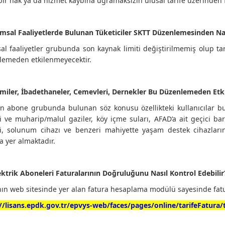
bir hak ya da hizmet kaybına uğramaksızın ulusal tarife üzerinden f
ımsal Faaliyetlerde Bulunan Tüketiciler SKTT Düzenlemesinden Na
al faaliyetler grubunda son kaynak limiti değiştirilmemiş olup ta
lemeden etkilenmeyecektir.
miler, İbadethaneler, Cemevleri, Dernekler Bu Düzenlemeden Etk
 abone grubunda bulunan söz konusu özellikteki kullanıcılar bu
ri ve muharip/malul gaziler, köy içme suları, AFAD’a ait geçici bar
si, solunum cihazı ve benzeri mahiyette yaşam destek cihazları
a yer almaktadır.
ektrik Aboneleri Faturalarının Doğruluğunu Nasıl Kontrol Edebilir
ın web sitesinde yer alan fatura hesaplama modülü sayesinde fatur
//lisans.epdk.gov.tr/epvys-web/faces/pages/online/tarifeFatura/