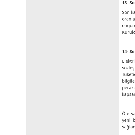
13- So
Son ka
oranla
öngörü
Kurulc
14- Se
Elektr
sözleş
Tüket
bilgil
perake
kapsam
Öte ya
yeni b
sağlam