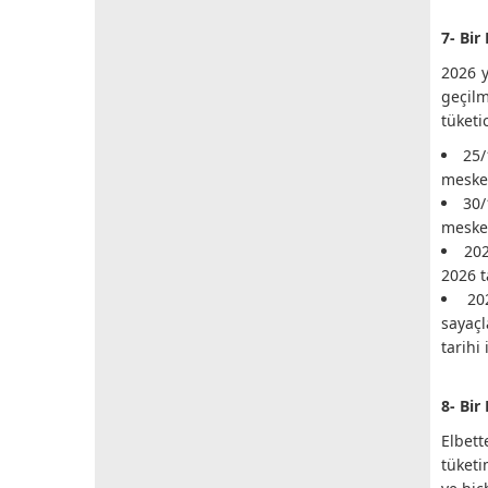
7- Bir
2026 y
geçil
tüketi
25/
mesken
30/
mesken
202
2026 t
20
sayaçl
tarihi
8- Bi
Elbet
tüketi