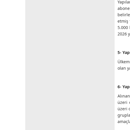
Yapıla
abone 
belir
etmiş 
5.000 
2026 y
5- Ya
Ülkemi
olan y
6- Yap
Alınan
üzeri 
üzeri 
grupla
amaçla