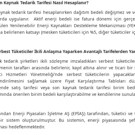
n Kaynak Tedarik Tarifesi Nasıl Hesaplanır?
ynak tedarik tarifesi hesaplanırken dağıtım bedeli değişmez ve ve
rda uygulanır. Aktif enerji bedeli ise fatura dönemi için gerçe
len Yenilenebilir Enerji Kaynakları Destekleme Mekanizması (YE
a belirlenen katsayı (mesken tüketicileri için %5, diğer tüketiciler iç
rbest Tüketiciler İkili Anlaşma Yaparken Avantajlı Tarifelerden Yar
ik tedarik şirketleri ikili sözleşme imzaladıkları serbest tüketici
menin tarafları arasında belirlenir, kayıt altına alınır ve ticari bir
ici Hizmetleri Yönetmeliği’nde serbest tüketicilerin yapacakla
endirilmesini sağlamak üzere Fiyat Karşılaştırma Tabloları düz
nde satış tarifesi veya son kaynak tedarik tarifesi birim bede
ında önerilen birim bedeli karşılaştırabilme ve kendilerine sunula
ndan Enerji Piyasaları İşletme AŞ (EPİAŞ) tarafından, tüketici ve t
ir sistem oluşturulmuştur. Bu sistemin, enerji piyasasında şeff
ası hedeflenmektedir.