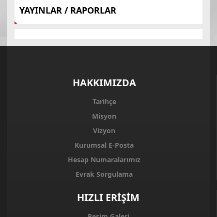
YAYINLAR / RAPORLAR
HAKKIMIZDA
Tarihçe
Misyon
Vizyon
Kurumsal E-Posta
Hesap Numaralarımız
Evrak Sorgulama
HIZLI ERİŞİM
Resim Galeri