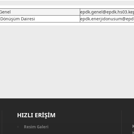
Genel
epdk.genel@epdk.hs03.kep
i Dönüşüm Dairesi
epdk.enerjidonusum@epdk
HIZLI ERİŞİM
Resim Galeri