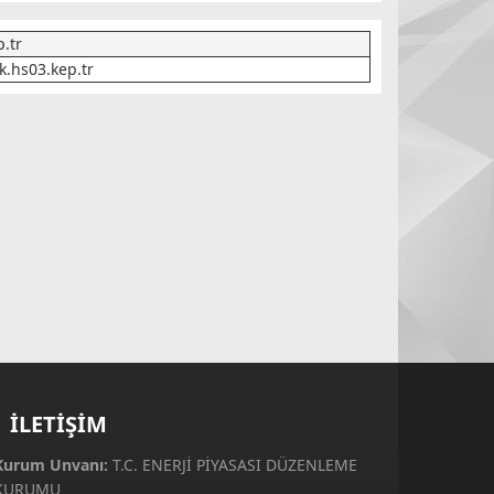
.tr
.hs03.kep.tr
İLETİŞİM
Kurum Unvanı:
T.C. ENERJİ PİYASASI DÜZENLEME
KURUMU