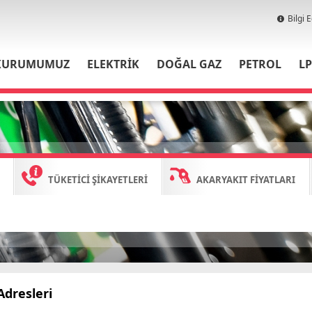
Bilgi 
KURUMUMUZ
ELEKTRİK
DOĞAL GAZ
PETROL
L
TÜKETİCİ ŞİKAYETLERİ
AKARYAKIT FİYATLARI
Adresleri