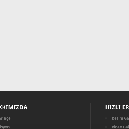
KKIMIZDA
HIZLI E
arihçe
Resim Ga
isyon
Video Gal