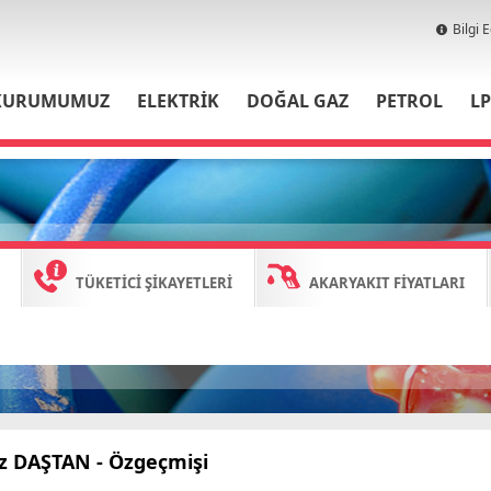
Bilgi 
KURUMUMUZ
ELEKTRİK
DOĞAL GAZ
PETROL
L
TÜKETİCİ ŞİKAYETLERİ
AKARYAKIT FİYATLARI
iz DAŞTAN
- Özgeçmişi