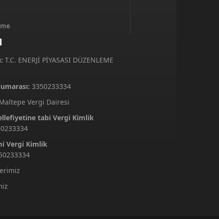
inme
M
:
T.C. ENERJİ PİYASASI DÜZENLEME
Numarası:
3350233334
altepe Vergi Dairesi
lefiyetine tabi Vergi Kimlik
50233334
i Vergi Kimlik
50233334
lerimiz
miz