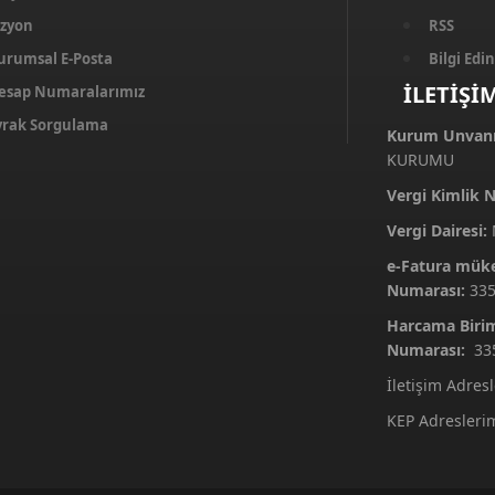
izyon
RSS
urumsal E-Posta
Bilgi Ed
İLETİŞİ
esap Numaralarımız
vrak Sorgulama
Kurum Unvanı
KURUMU
Vergi Kimlik 
Vergi Dairesi:
M
e-Fatura mükel
Numarası:
33
Harcama Birim
Numarası:
33
İletişim Adres
KEP Adresleri