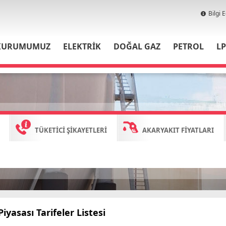
Bilgi 
KURUMUMUZ
ELEKTRİK
DOĞAL GAZ
PETROL
L
TÜKETİCİ ŞİKAYETLERİ
AKARYAKIT FİYATLARI
iyasası Tarifeler Listesi