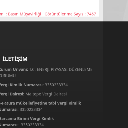
mi :
Basın Müşavirliği
Görüntülenme Sayısı: 7467
İLETİŞİM
Kurum Unvanı:
T.C. ENERJİ PİYASASI DÜZENLEME
KURUMU
Vergi Kimlik Numarası:
3350233334
Vergi Dairesi:
Maltepe Vergi Dairesi
e-Fatura mükellefiyetine tabi Vergi Kimlik
Numarası:
3350233334
Harcama Birimi Vergi Kimlik
Numarası:
3350233334