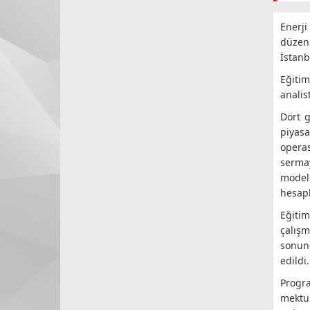
Enerj
düzen
İstanbu
Eğitim
analis
Dört g
piyas
operas
sermay
modell
hesapl
Eğiti
çalışm
sonund
edildi.
Progr
mektub