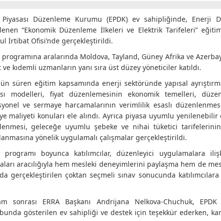
i Piyasası Düzenleme Kurumu (EPDK) ev sahipliğinde, Enerji Düz
lenen “Ekonomik Düzenleme İlkeleri ve Elektrik Tarifeleri” eği
l İrtibat Ofisi’nde gerçekleştirildi.
 programına aralarında Moldova, Tayland, Güney Afrika ve Azerba
t ve kıdemli uzmanların yanı sıra üst düzey yöneticiler katıldı.
ün süren eğitim kapsamında enerji sektöründe yapısal ayrıştırma 
ası modelleri, fiyat düzenlemesinin ekonomik temelleri, düze
yonel ve sermaye harcamalarının verimlilik esaslı düzenlenmesi
e maliyeti konuları ele alındı. Ayrıca piyasa uyumlu yenilenebilir
enmesi, geleceğe uyumlu şebeke ve nihai tüketici tarifelerinin t
anmasına yönelik uygulamalı çalışmalar gerçekleştirildi.
m programı boyunca katılımcılar, düzenleyici uygulamalara il
aları aracılığıyla hem mesleki deneyimlerini paylaşma hem de meslek
a gerçekleştirilen çoktan seçmeli sınav sonucunda katılımcılara 
am sonrası ERRA Başkanı Andrijana Nelkova-Chuchuk, EPDK 
unda gösterilen ev sahipliği ve destek için teşekkür ederken, karşı