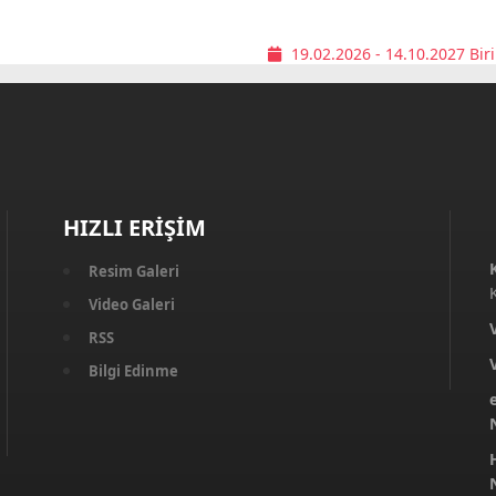
19.02.2026 - 14.10.2027
Biri
HIZLI ERİŞİM
Resim Galeri
Video Galeri
RSS
Bilgi Edinme