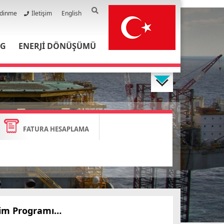
Edinme
İletişim
English
PG
ENERJİ DÖNÜŞÜMÜ
FATURA HESAPLAMA
itim Programı…