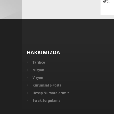
etti.
HAKKIMIZDA
Tarihçe
Misyon
Vizyon
Kurumsal E-Posta
Hesap Numaralarımız
Evrak Sorgulama