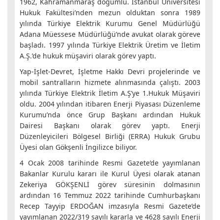
1962, Kahramanmaraş doğumlu. İstanbul Üniversitesi
Hukuk Fakültesi’nden mezun olduktan sonra 1989
yılında Türkiye Elektrik Kurumu Genel Müdürlüğü
Adana Müessese Müdürlüğü’nde avukat olarak göreve
başladı. 1997 yılında Türkiye Elektrik Üretim ve İletim
A.Ş.’de hukuk müşaviri olarak görev yaptı.
Yap-İşlet-Devret, İşletme Hakkı Devri projelerinde ve
mobil santralların hizmete alınmasında çalıştı. 2003
yılında Türkiye Elektrik İletim A.Ş’ye 1.Hukuk Müşaviri
oldu. 2004 yılından itibaren Enerji Piyasası Düzenleme
Kurumu’nda önce Grup Başkanı ardından Hukuk
Dairesi Başkanı olarak görev yaptı. Enerji
Düzenleyicileri Bölgesel Birliği (ERRA) Hukuk Grubu
Üyesi olan Gökşenli İngilizce biliyor.
4 Ocak 2008 tarihinde Resmi Gazete’de yayımlanan
Bakanlar Kurulu kararı ile Kurul Üyesi olarak atanan
Zekeriya GÖKŞENLİ görev süresinin dolmasının
ardından 16 Temmuz 2022 tarihinde Cumhurbaşkanı
Recep Tayyip ERDOĞAN imzasıyla Resmi Gazete’de
yayımlanan 2022/319 sayılı kararla ve 4628 sayılı Enerji