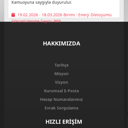
Kamuoyuna saygıyla duyurulur.
19.02.2026 - 18.03.2026
Birimi :
Enerji Dönüşümü
Görüntülenme Sayısı: 869
HAKKIMIZDA
Tarihçe
Misyon
Vizyon
Kurumsal E-Posta
Hesap Numaralarımız
Evrak Sorgulama
HIZLI ERİŞİM