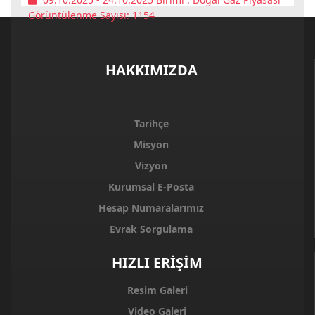
Görüntülenme Sayısı: 1154
HAKKIMIZDA
Tarihçe
Misyon
Vizyon
Kurumsal E-Posta
Hesap Numaralarımız
Evrak Sorgulama
HIZLI ERİŞİM
Resim Galeri
Video Galeri