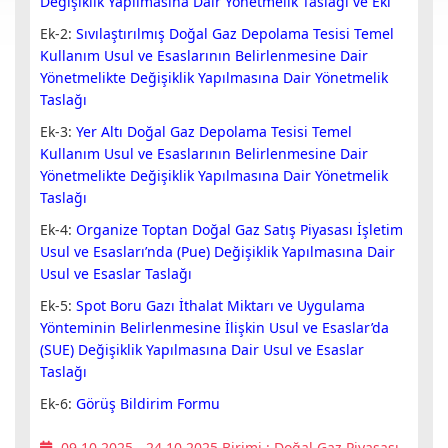
Değişiklik Yapılmasına Dair Yönetmelik Taslağı ve Eki
Ek-2:
Sıvılaştırılmış Doğal Gaz Depolama Tesisi Temel
Kullanım Usul ve Esaslarının Belirlenmesine Dair
Yönetmelikte Değişiklik Yapılmasına Dair Yönetmelik
Taslağı
Ek-3:
Yer Altı Doğal Gaz Depolama Tesisi Temel
Kullanım Usul ve Esaslarının Belirlenmesine Dair
Yönetmelikte Değişiklik Yapılmasına Dair Yönetmelik
Taslağı
Ek-4:
Organize Toptan Doğal Gaz Satış Piyasası İşletim
Usul ve Esasları’nda (Pue) Değişiklik Yapılmasına Dair
Usul ve Esaslar Taslağı
Ek-5:
Spot Boru Gazı İthalat Miktarı ve Uygulama
Yönteminin Belirlenmesine İlişkin Usul ve Esaslar’da
(SUE) Değişiklik Yapılmasına Dair Usul ve Esaslar
Taslağı
Ek-6:
Görüş Bildirim Formu
09.10.2025 - 24.10.2025
Birimi :
Doğal Gaz Piyasası