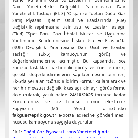
Dair Yönetmelikte Değişiklik Yapılmasına Dair
Yönetmelik Taslağı” (Ek-3) “Organize Toptan Doğal Gaz
Satış Piyasası İşletim Usul ve Esasları’nda (Pue)
Değişiklik Yapılmasına Dair Usul ve Esaslar Taslağı”
(Ek-4) “Spot Boru Gazı İthalat Miktarı ve Uygulama
Yönteminin Belirlenmesine İlişkin Usul ve Esaslar’da
(SUE) Değişiklik Yapılmasına Dair Usul ve Esaslar
Taslağı” (Ek-5) kamuoyunun görüş ve
değerlendirmelerine açılmıştır. Bu kapsamda, söz
konusu taslaklar hakkındaki görüş ve önerilerinizin,
gerekli değerlendirmelerin yapılabilmesini teminen,
Ek-6’da yer alan “Görüş Bildirim Formu” kullanılarak ve
her bir mevzuat değişiklik taslağı için ayrı görüş formu
doldurularak, yazılı halde
24/10/2025
tarihine kadar
Kurumumuza ve söz konusu formun elektronik
kopyasının (MS Word formatında)
fakgun@epdk.gov.tr
e-posta adresine gönderilmesi
hususu kamuoyuna saygıyla duyurulur.
Ek-1:
Doğal Gaz Piyasası Lisans Yönetmeliğinde