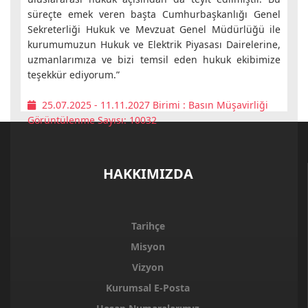
süreçte emek veren başta Cumhurbaşkanlığı Genel
Sekreterliği Hukuk ve Mevzuat Genel Müdürlüğü ile
kurumumuzun Hukuk ve Elektrik Piyasası Dairelerine,
uzmanlarımıza ve bizi temsil eden hukuk ekibimize
teşekkür ediyorum.”
25.07.2025 - 11.11.2027
Birimi :
Basın Müşavirliği
Görüntülenme Sayısı: 10032
HAKKIMIZDA
Tarihçe
Misyon
Vizyon
Kurumsal E-Posta