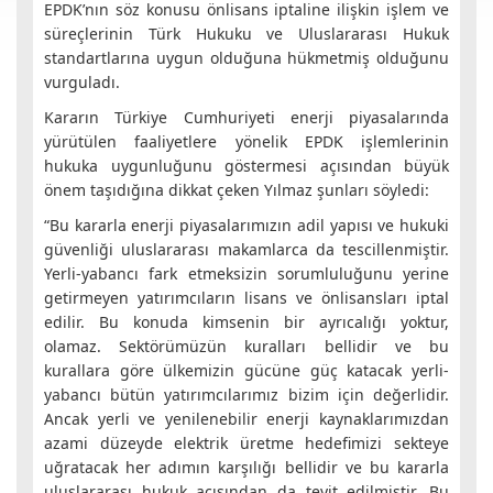
EPDK’nın söz konusu önlisans iptaline ilişkin işlem ve
süreçlerinin Türk Hukuku ve Uluslararası Hukuk
standartlarına uygun olduğuna hükmetmiş olduğunu
vurguladı.
Kararın Türkiye Cumhuriyeti enerji piyasalarında
yürütülen faaliyetlere yönelik EPDK işlemlerinin
hukuka uygunluğunu göstermesi açısından büyük
önem taşıdığına dikkat çeken Yılmaz şunları söyledi:
“Bu kararla enerji piyasalarımızın adil yapısı ve hukuki
güvenliği uluslararası makamlarca da tescillenmiştir.
Yerli-yabancı fark etmeksizin sorumluluğunu yerine
getirmeyen yatırımcıların lisans ve önlisansları iptal
edilir. Bu konuda kimsenin bir ayrıcalığı yoktur,
olamaz. Sektörümüzün kuralları bellidir ve bu
kurallara göre ülkemizin gücüne güç katacak yerli-
yabancı bütün yatırımcılarımız bizim için değerlidir.
Ancak yerli ve yenilenebilir enerji kaynaklarımızdan
azami düzeyde elektrik üretme hedefimizi sekteye
uğratacak her adımın karşılığı bellidir ve bu kararla
uluslararası hukuk açısından da teyit edilmiştir. Bu