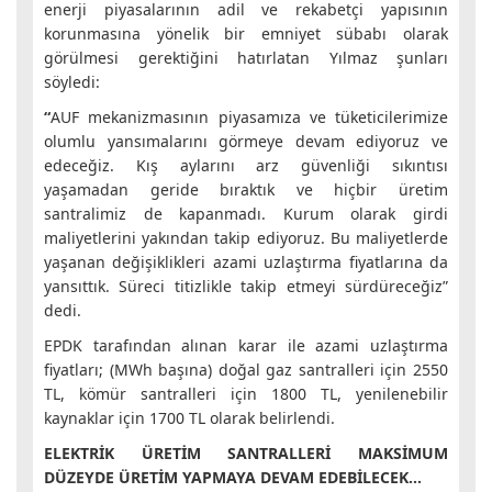
enerji piyasalarının adil ve rekabetçi yapısının
korunmasına yönelik bir emniyet sübabı olarak
görülmesi gerektiğini hatırlatan Yılmaz şunları
söyledi:
“
AUF mekanizmasının piyasamıza ve tüketicilerimize
olumlu yansımalarını görmeye devam ediyoruz ve
edeceğiz. Kış aylarını arz güvenliği sıkıntısı
yaşamadan geride bıraktık ve hiçbir üretim
santralimiz de kapanmadı. Kurum olarak girdi
maliyetlerini yakından takip ediyoruz. Bu maliyetlerde
yaşanan değişiklikleri azami uzlaştırma fiyatlarına da
yansıttık. Süreci titizlikle takip etmeyi sürdüreceğiz”
dedi.
EPDK tarafından alınan karar ile azami uzlaştırma
fiyatları; (MWh başına) doğal gaz santralleri için 2550
TL, kömür santralleri için 1800 TL, yenilenebilir
kaynaklar için 1700 TL olarak belirlendi.
ELEKTRİK ÜRETİM SANTRALLERİ MAKSİMUM
DÜZEYDE ÜRETİM YAPMAYA DEVAM EDEBİLECEK…