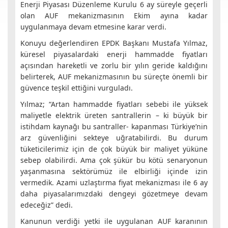
Enerji Piyasası Düzenleme Kurulu 6 ay süreyle geçerli
olan AUF mekanizmasının Ekim ayına kadar
uygulanmaya devam etmesine karar verdi.
Konuyu değerlendiren EPDK Başkanı Mustafa Yılmaz,
küresel piyasalardaki enerji hammadde fiyatları
açısından hareketli ve zorlu bir yılın geride kaldığını
belirterek, AUF mekanizmasının bu süreçte önemli bir
güvence teşkil ettiğini vurguladı.
Yılmaz; “Artan hammadde fiyatları sebebi ile yüksek
maliyetle elektrik üreten santrallerin – ki büyük bir
istihdam kaynağı bu santraller- kapanması Türkiye’nin
arz güvenliğini sekteye uğratabilirdi. Bu durum
tüketicilerimiz için de çok büyük bir maliyet yüküne
sebep olabilirdi. Ama çok şükür bu kötü senaryonun
yaşanmasına sektörümüz ile elbirliği içinde izin
vermedik. Azami uzlaştırma fiyat mekanizması ile 6 ay
daha piyasalarımızdaki dengeyi gözetmeye devam
edeceğiz” dedi.
Kanunun verdiği yetki ile uygulanan AUF karanının